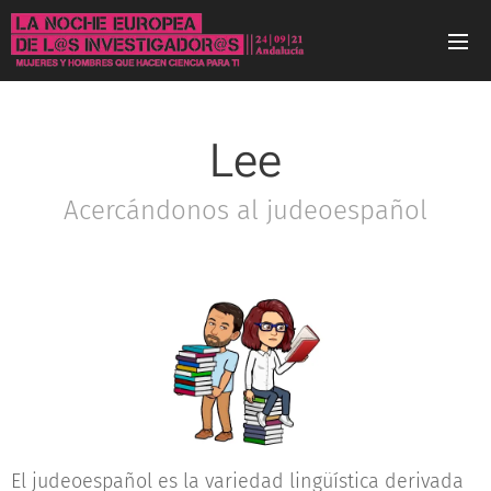
Lee
Acercándonos al judeoespañol
El judeoespañol es la variedad lingüística derivada